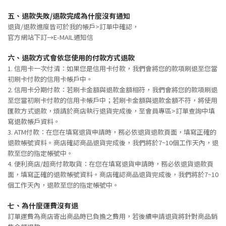
五、
退款失敗/退款完成為什麼沒有通知
退貨/退款進度皆可於我的帳戶>訂單中確認，
官方網站下訂→E-MAIL通知信
六、
退款方式會依您使用的付款方式退款
1. 信用卡一次付清：如果您是信用卡付款，我們會將您的款項刷退至您當
初刷卡付款的信用卡帳戶中。
2. 信用卡分期付款：若刷卡金額與退款金額相符，我們會將您的款項刷退
至您當初刷卡付款的信用卡帳戶中；若刷卡金額與退款金額不符，將使用
匯款方式退款，煩請於商店執行退貨完成後，至會員專區>訂單查詢中填
寫退款帳戶資料。
3. ATM付款：在您在填寫退貨申請時，務必依退貨退款頁面，填寫正確的
退款帳號資料。商店確認商品退貨完成後，我們將於7~10個工作天內，退
款至您的指定帳號中。
4. 便利商店/超商付款取貨：在您在填寫退貨申請時，務必依退貨退款頁
面，填寫正確的退款帳號資料。商店確認商品退貨完成後，我們將於7~10
個工作天內，退款至您的指定帳號中。
七、
為什麼運費沒有退
訂單運費為商店寄出商品時已負擔之費用，若後續申請退貨將針對商品銷