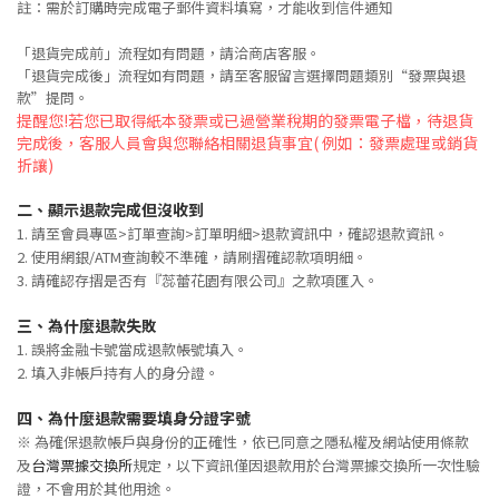
註：需於訂購時完成電子郵件資料填寫，才能收到信件通知
「退貨完成前」流程如有問題，請洽商店客服。
「退貨完成後」流程如有問題，請至客服留言選擇問題類別“發票與退
款”提問。
提醒您!若您已取得紙本發票或已過營業稅期的發票電子檔，待退貨
完成後，客服人員會與您聯絡相關退貨事宜( 例如：發票處理或銷貨
折讓)
二、
顯示退款完成但沒收到
1. 請至會員專區>訂單查詢>訂單明細>退款資訊中，確認退款資訊。
2. 使用網銀/ATM查詢較不準確，請刷摺確認款項明細。
3. 請確認存摺是否有『蕊蕾花園有限公司』之款項匯入。
三、
為什麼退款失敗
1. 誤將金融卡號當成退款帳號填入。
2. 填入非帳戶持有人的身分證。
四、
為什麼退款需要填身分證字號
※ 為確保退款帳戶與身份的正確性，依已同意之隱私權及網站使用條款
及
台灣票據交換所
規定，以下資訊僅因退款用於台灣票據交換所一次性驗
證，不會用於其他用途。