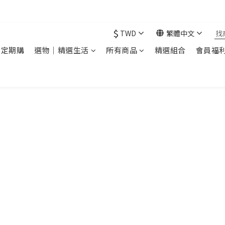
現在下單 年前取貨
$
TWD
繁體中文
｜定期購
選物｜精選生活
所有商品
精選組合
會員福