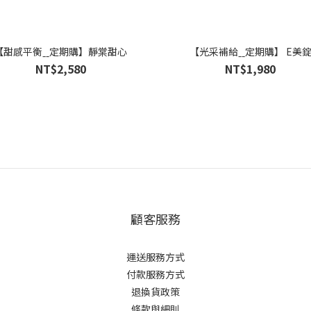
【甜感平衡ˍˍ定期購】靜棠甜心
【光采補給ˍˍ定期購】 E美
NT$2,580
NT$1,980
顧客服務
運送服務方式
付款服務方式
退換貨政策
條款與細則