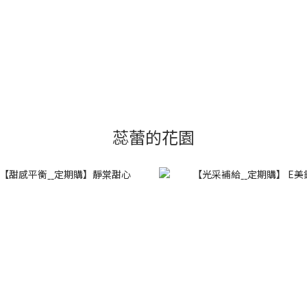
蕊蕾的花園