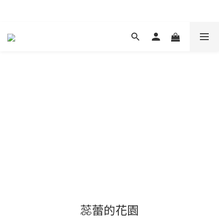
現在下單 年前取貨
蕊蕾的花園