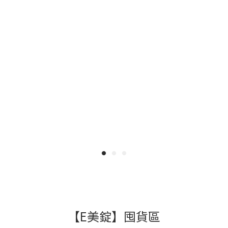
【E美錠】囤貨區