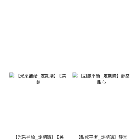
【光采補給ˍˍ定期購】 E美
【甜感平衡ˍˍ定期購】靜棠