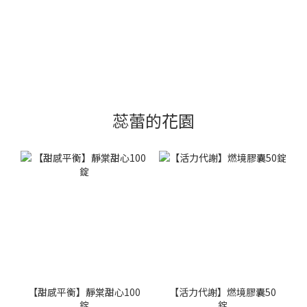
蕊蕾的花園
【甜感平衡】靜棠甜心100
【活力代謝】燃境膠囊50
錠
錠