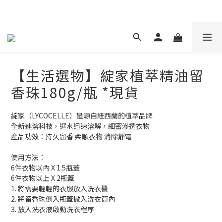
現在下單 年前取貨
【生活選物】綻家植萃精油留
香珠180g/瓶 *現貨
綻家（LYCOCELLE）是源自紐西蘭的植萃品牌
全新速溶科技，遇水迅速溶解，細密滲透衣物
產品功效：持久留香 柔順衣物 消除靜電
使用方法：
6件衣物以內 X 1.5瓶蓋
6件衣物以上 X 2瓶蓋
1. 將需要輕輕的衣服放入洗衣機
2. 將留香珠倒入瓶蓋撒入洗衣筒內
3. 放入洗衣液啟動洗衣程序