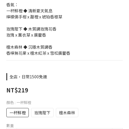
香氣：
一杯鮮橙 ◆ 清新夏天氣息
檸檬佛手柑 x 甜橙 x 琥珀香根草
玫瑰陛下 ◆ 木質調玫瑰花香
玫瑰 x 薰衣草 x 廣藿香
檀木森林 ◆ 沉穩木質調香
香檸無花果 x 檀木紅茶 x 雪松廣藿香
全店，日常1500免運
NT$219
顏色
: 一杯鮮橙
一杯鮮橙
玫瑰陛下
檀木森林
數量