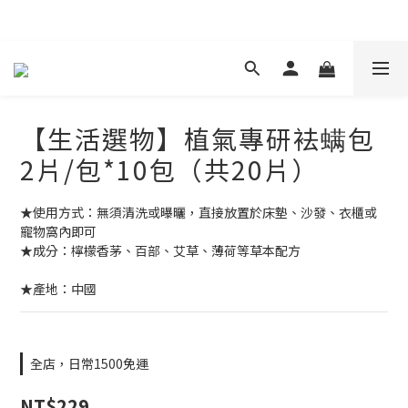
現在下單 年前取貨
【生活選物】植氣專研袪螨包
2片/包*10包（共20片）
★使用方式：無須清洗或曝曬，直接放置於床墊、沙發、衣櫃或
寵物窩內即可
★成分：檸檬香茅、百部、艾草、薄荷等草本配方
★產地：中國
全店，日常1500免運
NT$229