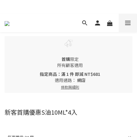
現在下單 年前取貨
首購
限定
所有顧客適用
指定商品：滿 1 件 即減 NT$681
適用通路：
網店
條款與細則
新客首購優惠S油10ML*4入