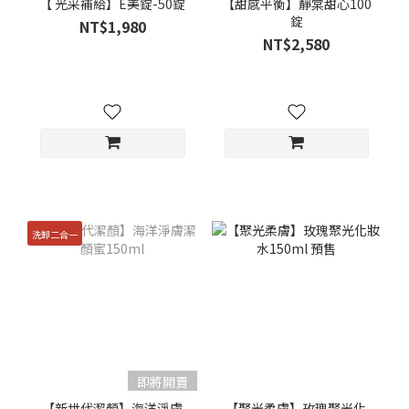
【 光采補給】E美錠-50錠
【甜感平衡】靜棠甜心100
錠
NT$1,980
NT$2,580
洗卸二合一
即將開賣
【新世代潔顏】海洋淨膚
【聚光柔膚】玫瑰聚光化