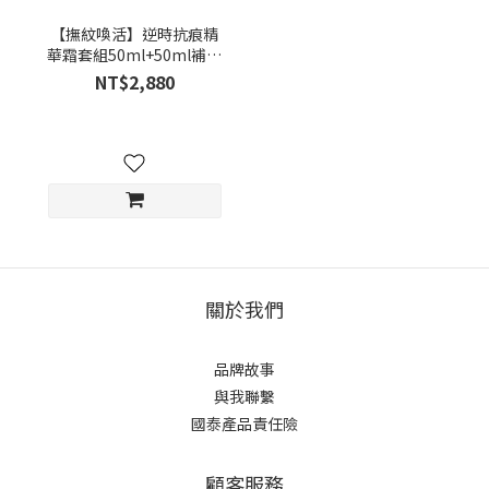
【撫紋喚活】逆時抗痕精
華霜套組50ml+50ml補充
裝
NT$2,880
關於我們
品牌故事
與我聯繫
國泰產品責任險
顧客服務