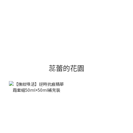
蕊蕾的花園