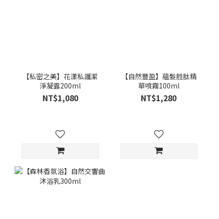
【私密之美】花漾私護潔
【自然豐盈】蘊髮胜肽精
淨凝露200ml
華噴霧100ml
NT$1,080
NT$1,280