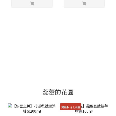
蕊蕾的花園
雙胜肽 活化頭髮