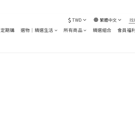
現在下單 年前取貨
$
TWD
繁體中文
｜定期購
選物｜精選生活
所有商品
精選組合
會員福