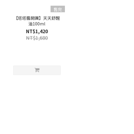
售完
【塔塔醬開團】天天舒醒
油100ml
NT$1,420
NT$1,680