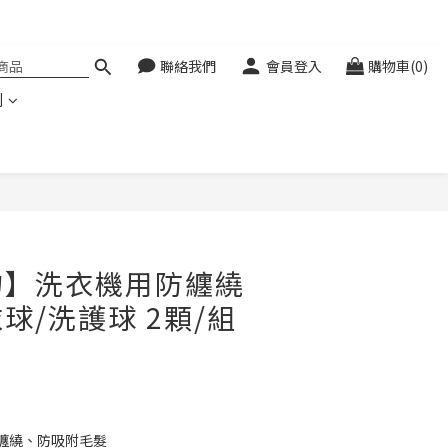
聯絡我們
會員登入
購物車(0)
利
立即購買
物】洗衣機用防纏繞
球/洗護球 2顆/組
纏繞、防吸附毛髮