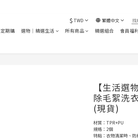
現在下單 年前取貨
$
TWD
繁體中文
｜定期購
選物｜精選生活
所有商品
精選組合
會員福
【生活選
除毛絮洗衣
(現貨)
材質：TPR+PU
規格：2個
特點：衣物清潔時、防