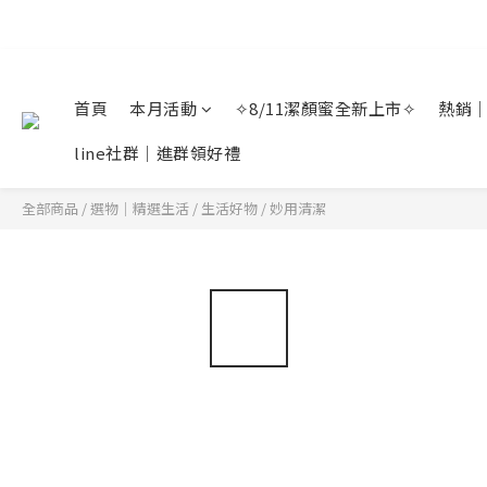
首頁
本月活動
✧8/11潔顏蜜全新上市✧
熱銷
line社群｜進群領好禮
全部商品
/
選物｜精選生活
/
生活好物
/
妙用清潔