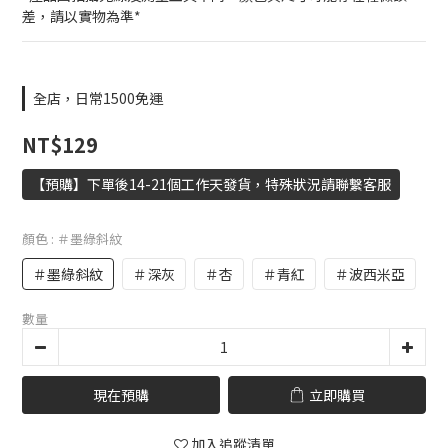
差，請以實物為準*
全店，日常1500免運
NT$129
【預購】下單後14-21個工作天發貨，特殊狀況請聯繫客服
顏色
: ＃墨綠斜紋
＃墨綠斜紋
＃深灰
＃杏
＃青紅
＃波西米亞
數量
現在預購
立即購買
加入追蹤清單