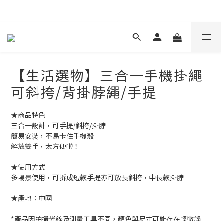
現在下單 年前取貨
【生活選物】三合一手機掛繩
可斜挎/背掛脖繩/手提
★商品特色
三合一設計，可手提/斜挎/掛脖
簡易安裝，不易卡住手機殼
解放雙手，太方便啦！
★使用方式
多場景使用，可拆成短款手提亦可放長斜挎，中長款掛脖
★產地：中國
*產品因拍攝光線及測量工具不同，顏色與尺寸可能存在輕微誤