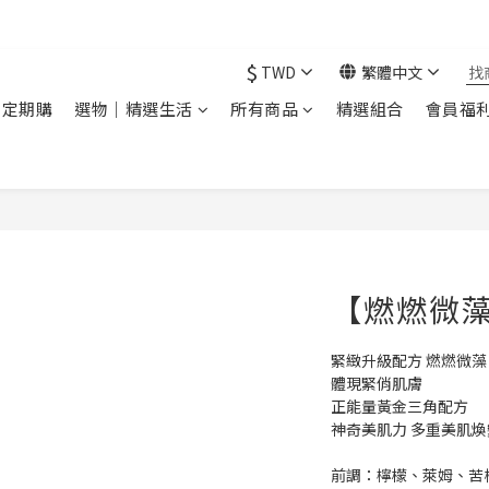
現在下單 年前取貨
$
TWD
繁體中文
｜定期購
選物｜精選生活
所有商品
精選組合
會員福
【燃燃微藻
緊緻升級配方 燃燃微藻
體現緊俏肌膚
正能量黃金三角配方
神奇美肌力 多重美肌煥
前調：檸檬、萊姆、苦