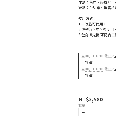
中調：茴香、蒔蘿籽、
後調：草果藥、黑雲杉
使用方式：
1.早晚皆可使用。
2.運動前丶中丶後使
3.全身擦完後,可配合
至
08/31 16:00
截止
指
可累贈）
至
08/31 16:00
截止
指
可累贈）
NT$3,580
數量