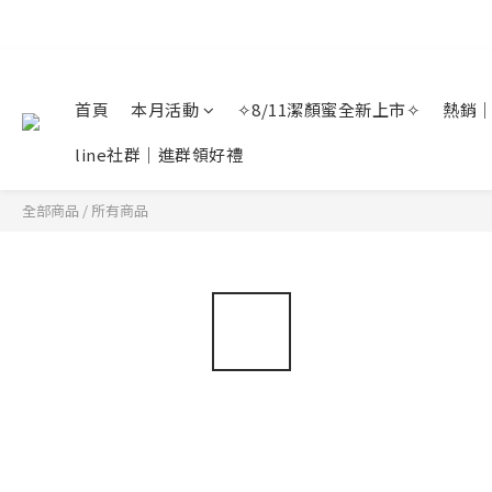
首頁
本月活動
✧8/11潔顏蜜全新上市✧
熱銷
line社群｜進群領好禮
全部商品
/
所有商品