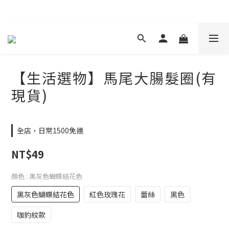
現在下單 年前取貨
【生活選物】馬尾大腸髮圈(有
現貨)
全店，日常1500免運
NT$49
顏色
: 黑灰色蝴蝶結花色
黑灰色蝴蝶結花色
紅色玫瑰花
蕾絲
黑色
咖豹紋款