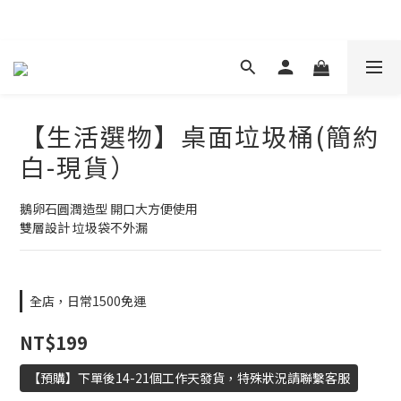
現在下單 年前取貨
【生活選物】桌面垃圾桶(簡約
白-現貨）
鵝卵石圓潤造型 開口大方便使用
雙層設計 垃圾袋不外漏
全店，日常1500免運
NT$199
【預購】下單後14-21個工作天發貨，特殊狀況請聯繫客服