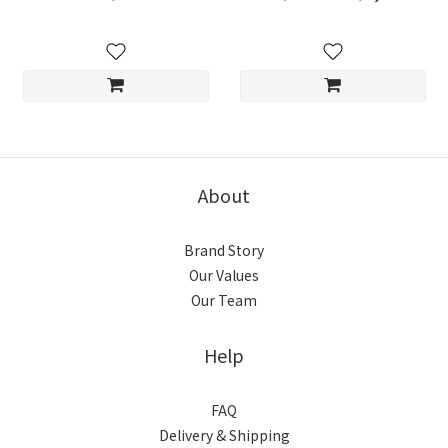
About
Brand Story
Our Values
Our Team
Help
FAQ
Delivery & Shipping