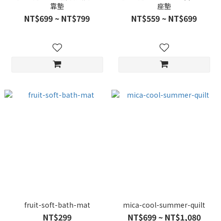
靠墊
座墊
NT$699 ~ NT$799
NT$559 ~ NT$699
fruit-soft-bath-mat
mica-cool-summer-quilt
NT$299
NT$699 ~ NT$1,080