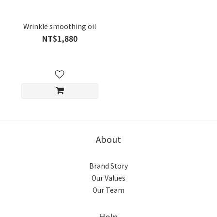
Wrinkle smoothing oil
NT$1,880
About
Brand Story
Our Values
Our Team
Help