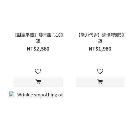
【甜感平衡】靜棠甜心100
【活力代謝】燃境膠囊50
錠
錠
NT$2,580
NT$1,980