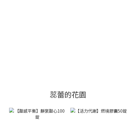
蕊蕾的花園