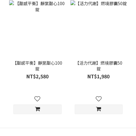
【甜感平衡】靜棠甜心100
【活力代謝】燃境膠囊50
錠
錠
NT$2,580
NT$1,980