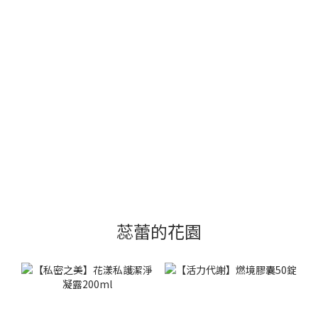
蕊蕾的花園