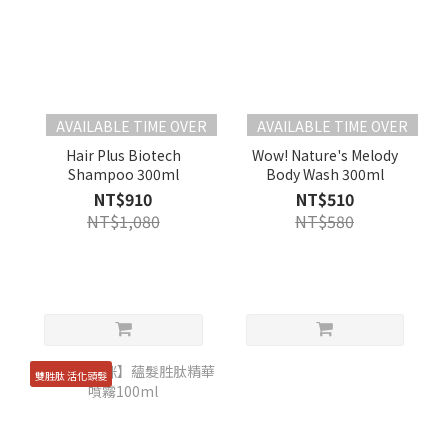
AVAILABLE TIME OVER
AVAILABLE TIME OVER
Hair Plus Biotech
Wow! Nature's Melody
Shampoo 300ml
Body Wash 300ml
NT$910
NT$510
NT$1,080
NT$580
雙胜肽 活化頭髮