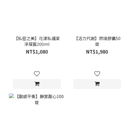
【私密之美】花漾私護潔
【活力代謝】燃境膠囊50
淨凝露200ml
錠
NT$1,080
NT$1,980