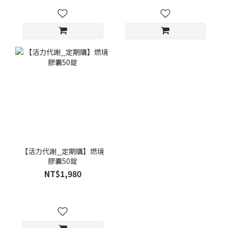
【活力代謝ˍˍ定期購】燃境
膠囊50錠
NT$1,980