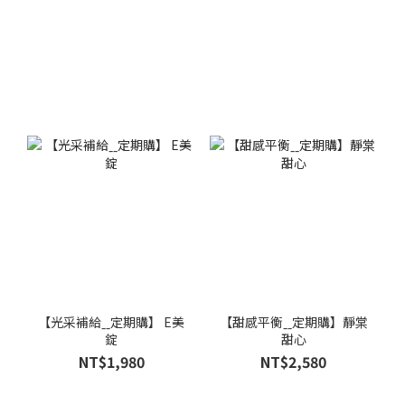
【光采補給ˍˍ定期購】 E美
【甜感平衡ˍˍ定期購】靜棠
錠
甜心
NT$1,980
NT$2,580