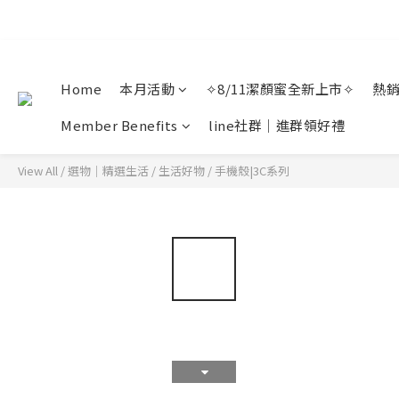
Home
本月活動
✧8/11潔顏蜜全新上市✧
熱
Member Benefits
line社群｜進群領好禮
View All
/
選物｜精選生活
/
生活好物
/
手機殼|3C系列