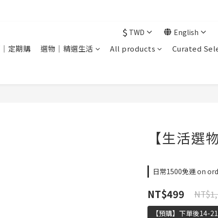
現在下單 年前取貨
$
TWD
English
銷｜定期購
選物｜精選生活
All products
Curated Sel
【生活選
日常1500免運 on ord
NT$499
NT$1,
【預購】下單後14-