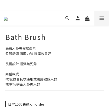
現在下單 年前取貨
Bath Brush
烏檀木及天然豬鬃毛
柔韌舒適 清潔力強 按摩效果好
長柄設計 搓澡無死角
兩種款式
軟毛:適合初次使用或肌膚敏感人群
標準毛:適合大多數人群
日常1500免運 on order