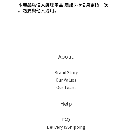
About
Brand Story
Our Values
Our Team
Help
FAQ
Delivery & Shipping