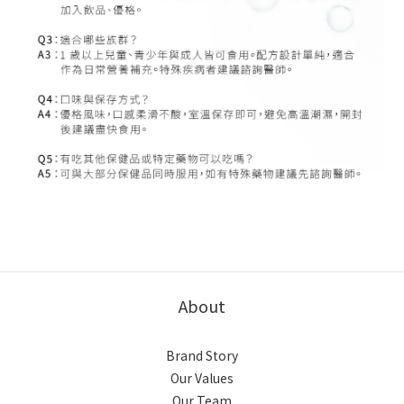
About
Brand Story
Our Values
Our Team