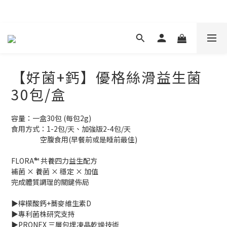
現在下單 年前取貨
【好菌+鈣】優格絲滑益生菌
30包/盒
容量：一盒30包 (每包2g)
食用方式：1-2包/天、加強版2-4包/天
                   空腹食用(早餐前或是睡前最佳)
FLORA⁴™ 共養四力益生配方
補菌 × 養菌 × 穩定 × 加值
完成體質調理的關鍵佈局
▶檸檬酸鈣+蕎麥維生素D
▶專利菌株研究支持
▶PRONEX 三層包埋凍晶乾燥技術