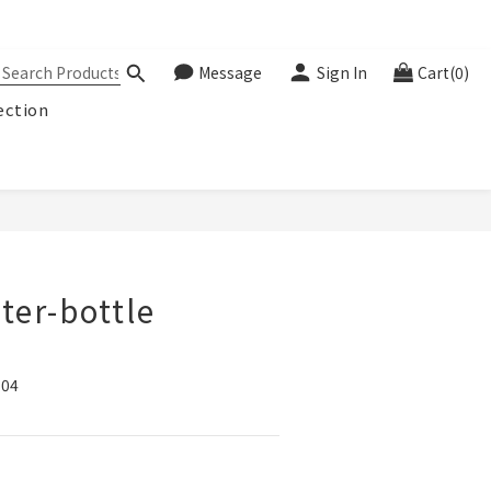
Message
Sign In
Cart(0)
ection
BUY NOW
ter-bottle
04