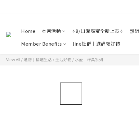
Home
本月活動
✧8/11潔顏蜜全新上市✧
熱
Member Benefits
line社群｜進群領好禮
View All
/
選物｜精選生活
/
生活好物
/
水壺｜杯具系列