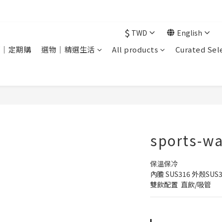
現在下單 年前取貨
$
TWD
English
銷｜定期購
選物｜精選生活
All products
Curated Sel
sports-wa
保溫保冷 
內膽 SUS316 外殼SUS3
雙飲配置  直飲/吸管