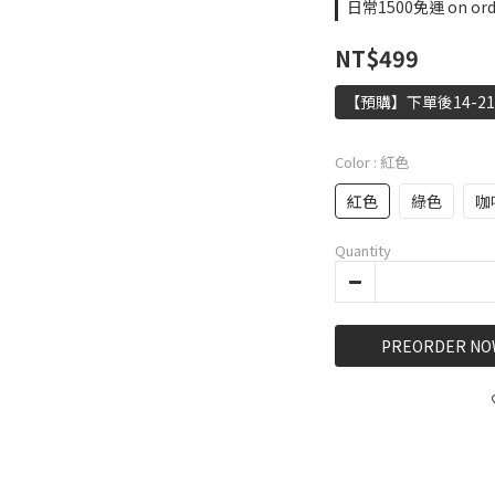
日常1500免運 on ord
NT$499
【預購】下單後14-
Color
: 紅色
紅色
綠色
咖
Quantity
PREORDER NO