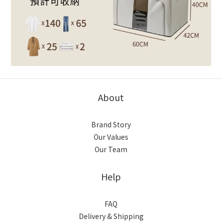
About
Brand Story
Our Values
Our Team
Help
FAQ
Delivery & Shipping