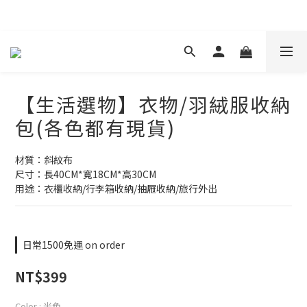
現在下單 年前取貨
【生活選物】衣物/羽絨服收納
包(各色都有現貨)
材質：斜紋布
尺寸：長40CM*寬18CM*高30CM
用途：衣櫃收納/行李箱收納/抽屜收納/旅行外出
日常1500免運 on order
NT$399
Color
: 米色