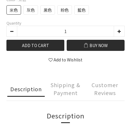
米色
灰色
黑色
粉色
藍色
Quantity
ADD TO CART
BUY NOW
Add to Wishlist
Shipping &
Customer
Description
Payment
Reviews
Description