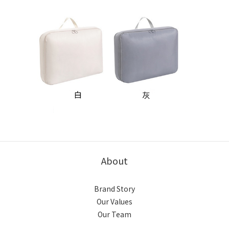
About
Brand Story
Our Values
Our Team