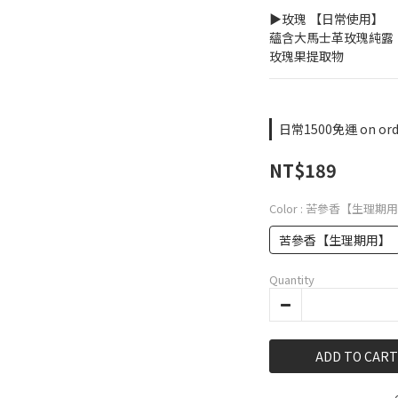
▶玫瑰 【日常使用】
蘊含大馬士革玫瑰純露
玫瑰果提取物
日常1500免運 on ord
NT$189
Color
: 苦參香【生理期
苦參香【生理期用】
Quantity
ADD TO CART