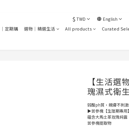
現在下單 年前取貨
$
TWD
English
銷｜定期購
選物｜精選生活
All products
Curated Sel
【生活選
瑰濕式衛生紙
弱酸ph質，親膚不刺激
▶苦參槐【生理期專用
蘊含大馬士革玫瑰純露
苦參槐提取物