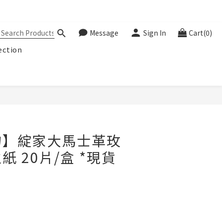
Message
Sign In
Cart(0)
ection
BUY NOW
物】綻家大馬士革玫
 20片/盒 *現貨
】