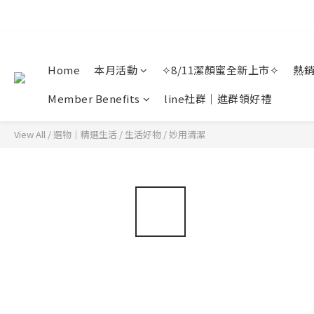
Home
本月活動
✧8/11潔顏蜜全新上市✧
熱
Member Benefits
line社群｜進群領好禮
View All
/
選物｜精選生活
/
生活好物
/
妙用清潔