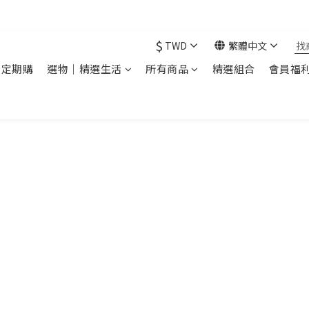
現在下單 年前取貨
$
TWD
繁體中文
｜定期購
選物｜精選生活
所有商品
精選組合
會員福